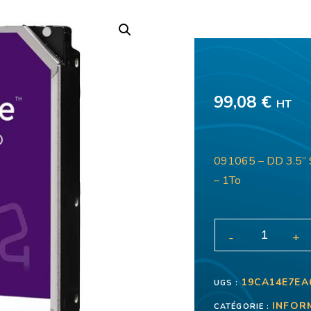
99,08
€
HT
091065 – DD 3.5” 
– 1To
19CA14E7EA
UGS :
INFOR
CATÉGORIE :