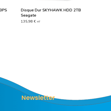
MBPS
Disque Dur SKYHAWK HDD 2TB
Seagate
135,98
€
HT
Newsletter