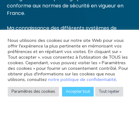
conforme aux normes de sécurité en vigueur en
France.
Ma connaissance des différents systèmes de
câblages me permet de vous fournir un diagnostic
Nous utilisons des cookies sur notre site Web pour vous
détaillé de l’état de votre antenne et de vous offrir
offrir l'expérience la plus pertinente en mémorisant vos
une solution durable.
préférences et en répétant vos visites. En cliquant sur «
Tout accepter », vous consentez à l'utilisation de TOUS les
cookies. Cependant, vous pouvez visiter les « Paramètres
des cookies » pour fournir un consentement contrôlé. Pour
obtenir plus d'informations sur les cookies que nous
utilisons, consultez
notre politique de confidentialité
.
Paramètres des cookies
Accepter tout
Tout rejeter