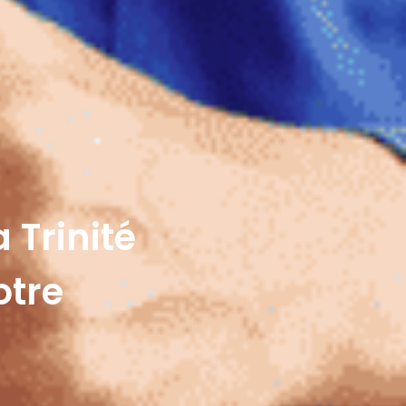
 Trinité
otre