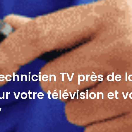
echnicien TV près de la
r votre télévision et v
V