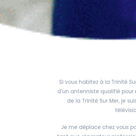
Si vous habitez à la Trinité 
d’un antenniste qualifié pour r
de la Trinité Sur Mer, je s
télévis
Je me déplace chez vous pour