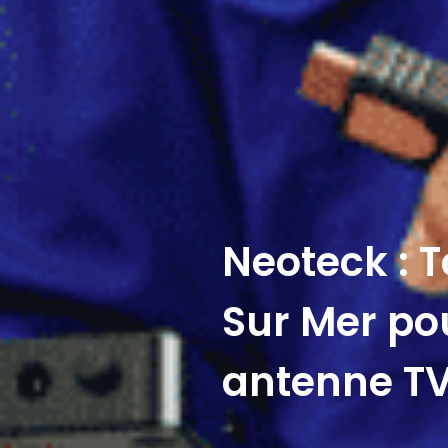
Neoteck : T
Sur Mer pou
antenne T